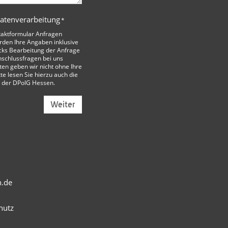
Datenverarbeitung
*
taktformular Anfragen
den Ihre Angaben inklusive
cks Bearbeitung der Anfrage
nschlussfragen bei uns
ten geben wir nicht ohne Ihre
tte lesen Sie hierzu auch die
 der DPolG Hessen
.
Weiter
n.de
hutz