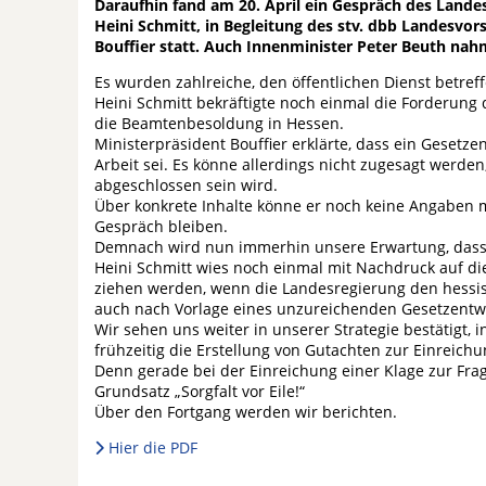
Daraufhin fand am 20. April ein Gespräch des Land
Heini Schmitt, in Begleitung des stv. dbb Landesvor
Bouffier statt. Auch Innenminister Peter Beuth nah
Es wurden zahlreiche, den öffentlichen Dienst betr
Heini Schmitt bekräftigte noch einmal die Forderung
die Beamtenbesoldung in Hessen.
Ministerpräsident Bouffier erklärte, dass ein Geset
Arbeit sei. Es könne allerdings nicht zugesagt werde
abgeschlossen sein wird.
Über konkrete Inhalte könne er noch keine Angaben
Gespräch bleiben.
Demnach wird nun immerhin unsere Erwartung, dass ei
Heini Schmitt wies noch einmal mit Nachdruck auf di
ziehen werden, wenn die Landesregierung den hessi
auch nach Vorlage eines unzureichenden Gesetzentwu
Wir sehen uns weiter in unserer Strategie bestätigt,
frühzeitig die Erstellung von Gutachten zur Einreichu
Denn gerade bei der Einreichung einer Klage zur Fra
Grundsatz „Sorgfalt vor Eile!“
Über den Fortgang werden wir berichten.
Hier die PDF