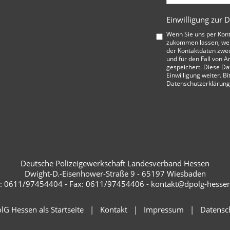
Einwilligung zur 
Wenn Sie uns per Kon
zukommen lassen, wer
der Kontaktdaten zwe
und für den Fall von A
gespeichert. Diese Da
Einwilligung weiter. Bi
Datenschutzerklärung
Deutsche Polizeigewerkschaft Landesverband Hessen
Dwight-D.-Eisenhower-Straße 9 - 65197 Wiesbaden
.: 0611/97454404 - Fax: 0611/97454406 - kontakt@dpolg-hesse
lG Hessen als Startseite
Kontakt
Impressum
Datensc