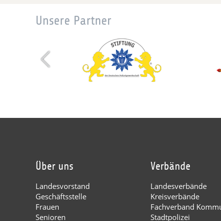
Unsere Partner
Über uns
Verbände
Landesvorstand
Landesverbände
Geschäftsstelle
Kreisverbände
Frauen
Fachverband Kommu
Senioren
Stadtpolizei