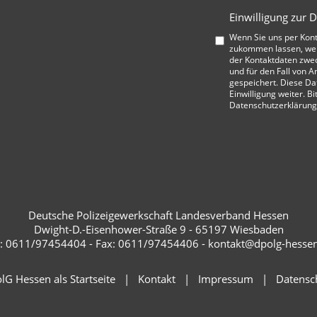
Einwilligung zur 
Wenn Sie uns per Kon
zukommen lassen, wer
der Kontaktdaten zwe
und für den Fall von A
gespeichert. Diese Da
Einwilligung weiter. Bi
Datenschutzerklärung
Deutsche Polizeigewerkschaft Landesverband Hessen
Dwight-D.-Eisenhower-Straße 9 - 65197 Wiesbaden
.: 0611/97454404 - Fax: 0611/97454406 - kontakt@dpolg-hesse
lG Hessen als Startseite
Kontakt
Impressum
Datensc