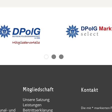
Mitgliedschaft
Kontakt
Unsere Satzung
Leistungen
Die mit * markierten F
nal- und
Beitrittserklärung