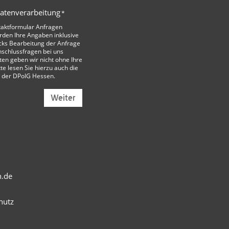
Datenverarbeitung
*
taktformular Anfragen
den Ihre Angaben inklusive
cks Bearbeitung der Anfrage
nschlussfragen bei uns
ten geben wir nicht ohne Ihre
tte lesen Sie hierzu auch die
 der DPolG Hessen
.
Weiter
n.de
hutz