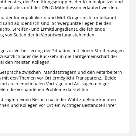
htdienstes, der Ermittlungsgruppen, der Kriminalpolizei und
ersonalrates und der DPolG Mittelhessen erläutert werden.
ind der Innenpolitikerin und MdL Grüger nicht unbekannt.
d Land ab identisch sind. Schwerpunkte liegen bei den
cht-, Streifen- und Ermittlungsdienst, die fehlende
ng von Seiten der in Verantwortung stehenden
e zur Verbesserung der Situation, mit einem Streifenwagen
zusätzlich oder die Rückkehr in die Tarifgemeinschaft der
ei den meisten Kollegen.
ie Gespräche zwischen Mandatsträgern und den Mitarbeitern
en mit den Themen vor Ort ermöglicht Transparenz. Beide
und auch emotionalen Vorträge und Aussagen einiger
ielen die vorhandenen Probleme darstellten.
nd sagten einen Besuch nach der Wahl zu. Beide konnten
nen und Kollegen vor Ort ein wichtiger Bestandteil ihrer