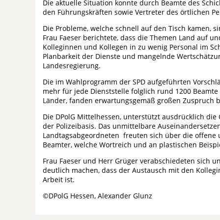
Die aktuelle Situation konnte durch Beamte des Schic
den Führungskräften sowie Vertreter des örtlichen P
Die Probleme, welche schnell auf den Tisch kamen, s
Frau Faeser berichtete, dass die Themen Land auf un
Kolleginnen und Kollegen in zu wenig Personal im Schi
Planbarkeit der Dienste und mangelnde Wertschätzu
Landesregierung.
Die im Wahlprogramm der SPD aufgeführten Vorschläg
mehr für jede Dienststelle folglich rund 1200 Beamte 
Länder, fanden erwartungsgemäß großen Zuspruch b
Die DPolG Mittelhessen, unterstützt ausdrücklich d
der Polizeibasis. Das unmittelbare Auseinandersetz
Landtagsabgeordneten freuten sich über die offene 
Beamter, welche Wortreich und an plastischen Beisp
Frau Faeser und Herr Grüger verabschiedeten sich u
deutlich machen, dass der Austausch mit den Kollegin
Arbeit ist.
©DPolG Hessen, Alexander Glunz