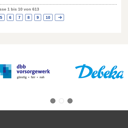
se 1 bis 10 von 613
5
6
7
8
9
10