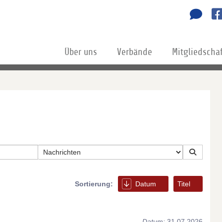
Über uns
Verbände
Mitgliedscha
Sortierung:
Datum
Titel
Datum:
31.07.2026