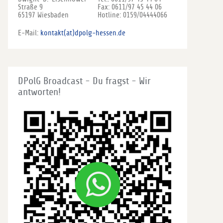
Straße 9
Fax: 0611/97 45 44 06
65197 Wiesbaden
Hotline: 0159/04444066
E-Mail:
kontakt(at)dpolg-hessen.de
DPolG Broadcast - Du fragst - Wir
antworten!