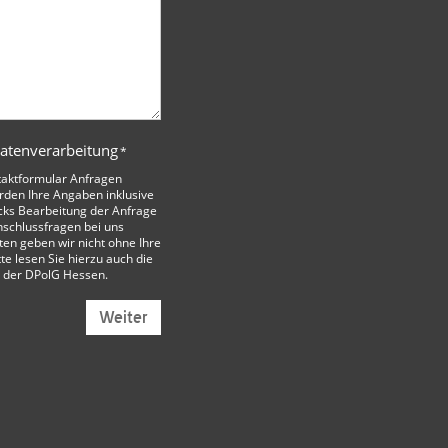
Datenverarbeitung
*
taktformular Anfragen
den Ihre Angaben inklusive
cks Bearbeitung der Anfrage
nschlussfragen bei uns
ten geben wir nicht ohne Ihre
tte lesen Sie hierzu auch die
 der DPolG Hessen
.
Weiter