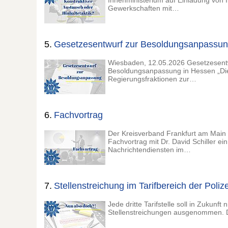
Innenministerium auf Einladung von 
Gewerkschaften mit…
5.
Gesetzesentwurf zur Besoldungsanpassu
Wiesbaden, 12.05.2026 Gesetzesentw
Besoldungsanpassung in Hessen „Die
Regierungsfraktionen zur…
6.
Fachvortrag
Der Kreisverband Frankfurt am Main
Fachvortrag mit Dr. David Schiller e
Nachrichtendiensten im…
7.
Stellenstreichung im Tarifbereich der Polize
Jede dritte Tarifstelle soll in Zukunf
Stellenstreichungen ausgenommen. 