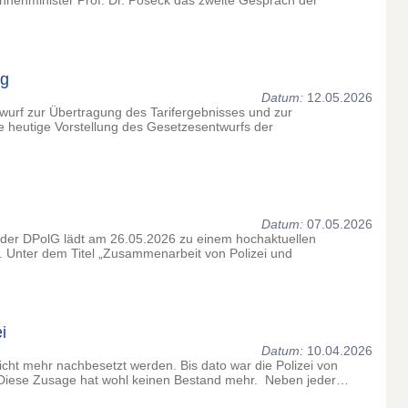
Innenminister Prof. Dr. Poseck das zweite Gespräch der
ng
Datum:
12.05.2026
urf zur Übertragung des Tarifergebnisses und zur
 heutige Vorstellung des Gesetzesentwurfs der
Datum:
07.05.2026
 der DPolG lädt am 26.05.2026 zu einem hochaktuellen
in. Unter dem Titel „Zusammenarbeit von Polizei und
i
Datum:
10.04.2026
t nicht mehr nachbesetzt werden. Bis dato war die Polizei von
Diese Zusage hat wohl keinen Bestand mehr. Neben jeder…