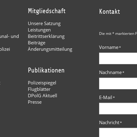
Mitgliedschaft
Kontakt
Unsere Satzung
Leistungen
Die mit * markierten F
nal- und
Beitrittserklärung
Beiträge
Vorname
*
lizei
Änderungsmitteilung
Publikationen
Nachname
*
t
Polizeispiegel
Flugblätter
DPolG Aktuell
E-Mail
*
Presse
Nachricht
*