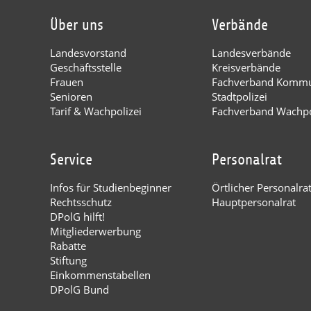
Über uns
Verbände
Landesvorstand
Landesverbände
Geschäftsstelle
Kreisverbände
Frauen
Fachverband Kommu
Senioren
Stadtpolizei
Tarif & Wachpolizei
Fachverband Wachpo
Service
Personalrat
Infos für Studienbeginner
Örtlicher Personalra
Rechtsschutz
Hauptpersonalrat
DPolG hilft!
Mitgliederwerbung
Rabatte
Stiftung
Einkommenstabellen
DPolG Bund