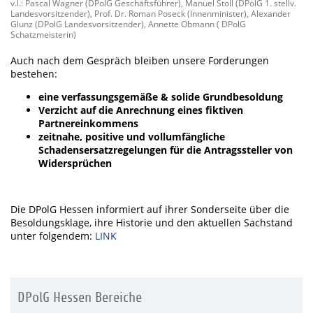
v.l.: Pascal Wagner (DPolG Geschäftsführer), Manuel Stoll (DPolG 1. stellv.
Landesvorsitzender), Prof. Dr. Roman Poseck (Innenminister), Alexander
Glunz (DPolG Landesvorsitzender), Annette Obmann ( DPolG
Schatzmeisterin)
Auch nach dem Gespräch bleiben unsere Forderungen
bestehen:
eine verfassungsgemäße & solide Grundbesoldung
Verzicht auf die Anrechnung eines fiktiven
Partnereinkommens
zeitnahe, positive und vollumfängliche
Schadensersatzregelungen für die Antragssteller von
Widersprüchen
Die DPolG Hessen informiert auf ihrer Sonderseite über die
Besoldungsklage, ihre Historie und den aktuellen Sachstand
unter folgendem:
LINK
DPolG Hessen Bereiche