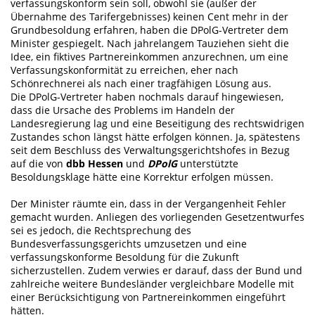
verfassungskonform sein soll, obwohl sie (außer der
Übernahme des Tarifergebnisses) keinen Cent mehr in der
Grundbesoldung erfahren, haben die DPolG-Vertreter dem
Minister gespiegelt. Nach jahrelangem Tauziehen sieht die
Idee, ein fiktives Partnereinkommen anzurechnen, um eine
Verfassungskonformität zu erreichen, eher nach
Schönrechnerei als nach einer tragfähigen Lösung aus.
Die DPolG-Vertreter haben nochmals darauf hingewiesen,
dass die Ursache des Problems im Handeln der
Landesregierung lag und eine Beseitigung des rechtswidrigen
Zustandes schon längst hätte erfolgen können. Ja, spätestens
seit dem Beschluss des Verwaltungsgerichtshofes in Bezug
auf die von
dbb Hessen
und
DPolG
unterstützte
Besoldungsklage hätte eine Korrektur erfolgen müssen.
Der Minister räumte ein, dass in der Vergangenheit Fehler
gemacht wurden. Anliegen des vorliegenden Gesetzentwurfes
sei es jedoch, die Rechtsprechung des
Bundesverfassungsgerichts umzusetzen und eine
verfassungskonforme Besoldung für die Zukunft
sicherzustellen. Zudem verwies er darauf, dass der Bund und
zahlreiche weitere Bundesländer vergleichbare Modelle mit
einer Berücksichtigung von Partnereinkommen eingeführt
hätten.