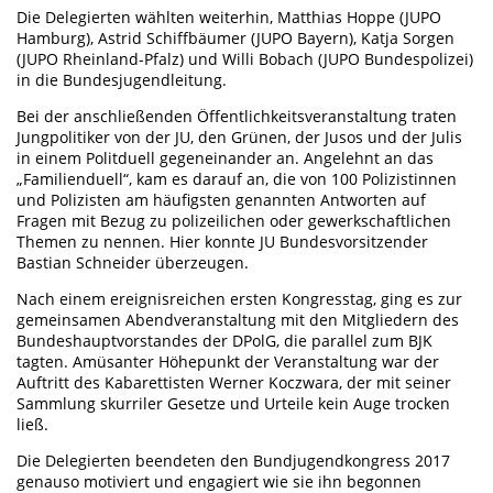
Die Delegierten wählten weiterhin, Matthias Hoppe (JUPO
Hamburg), Astrid Schiffbäumer (JUPO Bayern), Katja Sorgen
(JUPO Rheinland-Pfalz) und Willi Bobach (JUPO Bundespolizei)
in die Bundesjugendleitung.
Bei der anschließenden Öffentlichkeitsveranstaltung traten
Jungpolitiker von der JU, den Grünen, der Jusos und der Julis
in einem Politduell gegeneinander an. Angelehnt an das
„Familienduell“, kam es darauf an, die von 100 Polizistinnen
und Polizisten am häufigsten genannten Antworten auf
Fragen mit Bezug zu polizeilichen oder gewerkschaftlichen
Themen zu nennen. Hier konnte JU Bundesvorsitzender
Bastian Schneider überzeugen.
Nach einem ereignisreichen ersten Kongresstag, ging es zur
gemeinsamen Abendveranstaltung mit den Mitgliedern des
Bundeshauptvorstandes der DPolG, die parallel zum BJK
tagten. Amüsanter Höhepunkt der Veranstaltung war der
Auftritt des Kabarettisten Werner Koczwara, der mit seiner
Sammlung skurriler Gesetze und Urteile kein Auge trocken
ließ.
Die Delegierten beendeten den Bundjugendkongress 2017
genauso motiviert und engagiert wie sie ihn begonnen