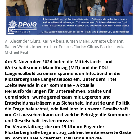
v.l. Alexander Glunz, Karin Albers, Jürgen Maier, Annette Obmann,
Rainer Wendt, Innenminister Poseck, Florian Gibbe, Patrick Heck,
Michael Reul
Am 5. November 2024 luden die Mittelstands- und
Wirtschaftsunion Main-Kinzig (MIT) und die CDU
Langenselbold zu einem spannenden Infoabend in die
Klosterberghalle Langenselbold ein. Unter dem Titel
„Zeitenwende in der Kommune – Aktuelle
Herausforderungen für Unternehmen, Städte und
Gemeinden“ wurde gemeinsam mit Experten und
Entscheidungsträgern aus Sicherheit, Industrie und Politik
die Frage beleuchtet, wie Resilienz in unserer Gesellschaft
vor Ort aussehen kann und welche Beiträge die Kommune
und Gesellschaft leisten müssen.
Die Veranstaltung, die um 19 Uhr im Foyer der
Klosterberghalle begann, zog zahlreiche interessierte Gäste
an. Kommunale Sicherheit, Migration und die