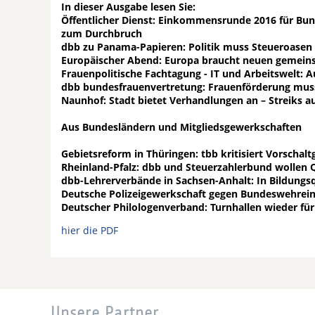
In dieser Ausgabe lesen Sie:
Öffentlicher Dienst: Einkommensrunde 2016 für Bun
zum Durchbruch
dbb zu Panama-Papieren: Politik muss Steueroase
Europäischer Abend: Europa braucht neuen gemei
Frauenpolitische Fachtagung - IT und Arbeitswelt: 
dbb bundesfrauenvertretung: Frauenförderung muss
Naunhof: Stadt bietet Verhandlungen an – Streiks a
Aus Bundesländern und Mitgliedsgewerkschaften
Gebietsreform in Thüringen: tbb kritisiert Vorschalt
Rheinland-Pfalz: dbb und Steuerzahlerbund wollen Qu
dbb-Lehrerverbände in Sachsen-Anhalt: In Bildungsq
Deutsche Polizeigewerkschaft gegen Bundeswehrein
Deutscher Philologenverband: Turnhallen wieder für
hier die PDF
Unsere Partner