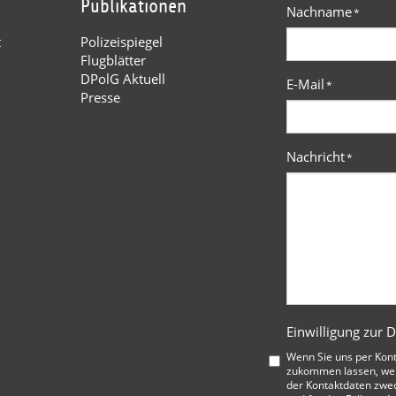
Publikationen
Nachname
*
t
Polizeispiegel
Flugblätter
DPolG Aktuell
E-Mail
*
Presse
Nachricht
*
Einwilligung zur 
Wenn Sie uns per Kon
zukommen lassen, wer
der Kontaktdaten zwe