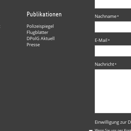
Publikationen
Nachname
*
t
Polizeispiegel
Flugblätter
DPolG Aktuell
E-Mail
*
Presse
Nachricht
*
Einwilligung zur 
Wenn Sie uns per Kon