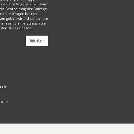
den Ihre Angaben inklusive
cks Bearbeitung der Anfrage
nschlussfragen bei uns
ten geben wir nicht ohne Ihre
tte lesen Sie hierzu auch die
 der DPolG Hessen
.
Weiter
n.de
hutz