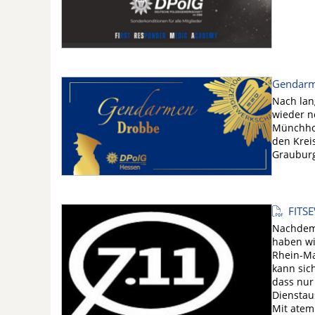
Gendarm
Nach lan
wieder n
Münchhof
den Krei
Grauburg
FITSE
Nachdem 
haben wi
Rhein-Ma
kann sic
dass nur
Dienstau
Mit atem