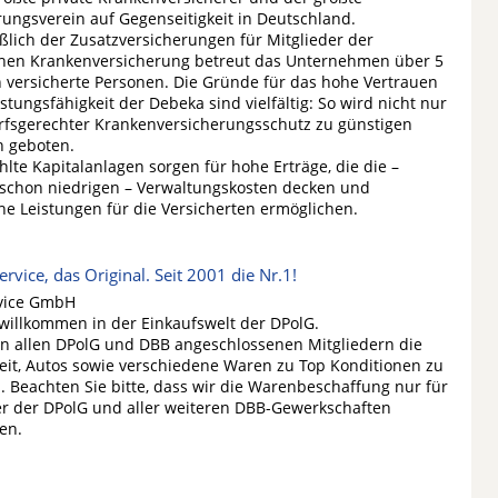
rungsverein auf Gegenseitigkeit in Deutschland.
eßlich der Zusatzversicherungen für Mitglieder der
chen Krankenversicherung betreut das Unternehmen über 5
n versicherte Personen. Die Gründe für das hohe Vertrauen
istungsfähigkeit der Debeka sind vielfältig: So wird nicht nur
rfsgerechter Krankenversicherungsschutz zu günstigen
n geboten.
lte Kapitalanlagen sorgen für hohe Erträge, die die –
schon niedrigen – Verwaltungskosten decken und
che Leistungen für die Versicherten ermöglichen.
rvice, das Original. Seit 2001 die Nr.1!
vice GmbH
 willkommen in der Einkaufswelt der DPolG.
en allen DPolG und DBB angeschlossenen Mitgliedern die
eit, Autos sowie verschiedene Waren zu Top Konditionen zu
n. Beachten Sie bitte, dass wir die Warenbeschaffung nur für
er der DPolG und aller weiteren DBB-Gewerkschaften
en.