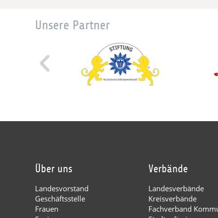
Unsere Partner
Über uns
Verbände
Landesvorstand
Landesverbände
Geschäftsstelle
Kreisverbände
Frauen
Fachverband Kommu