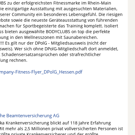
S zu der erfolgreichsten Fitnessmarke im Rhein-Main
Die einzigartige Ausstattung mit ausgesuchten Materialien,
nserer Community ein besonderes Lebensgefühl. Die riesigen
bote sowie die neueste Geräteausstattung von führenden
achen für Sportbegeisterte das Training komplett. Isoliert
ss bieten ausgewählte BODYCLUBS on top die perfekte
ung in den Wellnesszonen mit Saunabereichen.
!! Es gilt nur der DPolG - Mitgliedsausweis (nicht der
sweis). Wer sich ohne DPolG-Mitgliedschaft dort anmeldet,
 Schadensersatzansprüchen oder strafrechtlicher
ung rechnen.
mpany-Fitness-Flyer_DPolG_Hessen.pdf
che Beamtenversicherung AG
ka Krankenversicherung blickt auf 118 Jahre Erfahrung
it mehr als 2,5 Millionen privat vollversicherten Personen ist
größte private Krankenversicherer und der größte