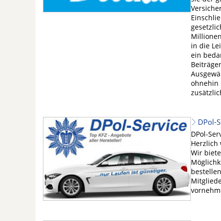
Versiche
Einschli
gesetzli
Millione
in die Le
ein beda
Beiträge
Ausgewäh
ohnehin 
zusätzli
DPol-Se
DPol-Ser
Herzlich
Wir biet
Möglichk
bestelle
Mitglied
vornehm