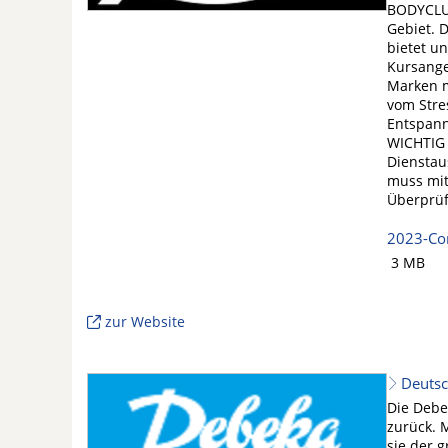
BODYCLUB
Gebiet. 
bietet u
Kursange
Marken m
vom Stre
Entspann
WICHTIG !
Dienstau
muss mit
Überprüf
2023-Co
3 MB
zur Website
Deuts
Die Debe
zurück. M
sie der 