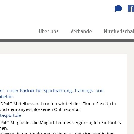
Über uns
Verbände
Mitgliedscha
t - unser Partner für Sportnahrung, Trainings- und
ubehör
 DPolG Mittelhessen konnten wir bei der Firma: Flex Up in
und dem angeschlossenen Onlineportal:
asport.de
DPolG Mitglieder die Möglichkeit des vergünstigten Einkaufes
hen.
t vertreibt Sportnahrung, Trainings- und Fitnesszubehör.