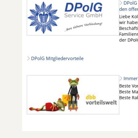
DPolG 
den öffe
Liebe Kol
wir habe
Beschäfti
Familien
der DPol
DPolG Mitgliedervorteile
Immer 
Beste Vor
Beste M
Beste Ra