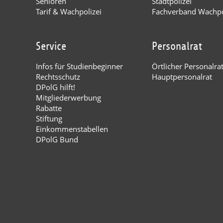
Senioren
Stadtpolizei
Tarif & Wachpolizei
Fachverband Wachpo
Service
Personalrat
Infos für Studienbeginner
Örtlicher Personalra
Rechtsschutz
Hauptpersonalrat
DPolG hilft!
Mitgliederwerbung
Rabatte
Stiftung
Einkommenstabellen
DPolG Bund