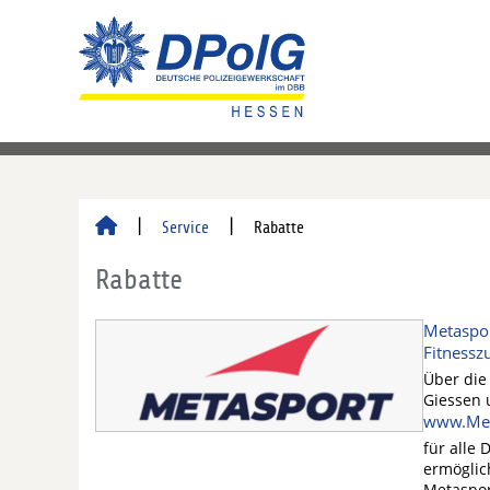
Service
Rabatte
Rabatte
Metaspor
Fitnessz
Über die
Giessen 
www.Met
für alle 
ermöglic
Metaspor