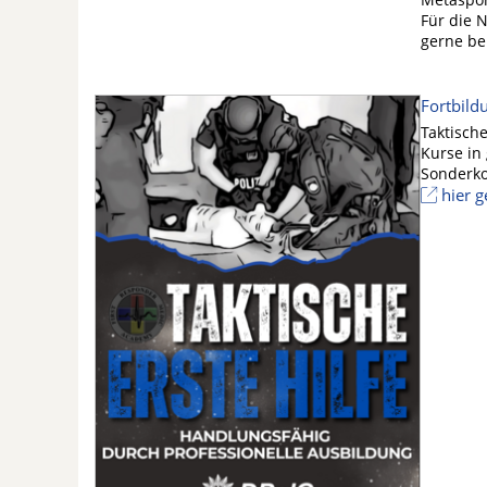
Für die 
gerne be
Fortbild
Taktisch
Kurse in
Sonderko
hier 