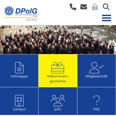
Infomappe
Willkommens-
Mitgliedschaft
geschenke
Campus
JuPo
FAQ