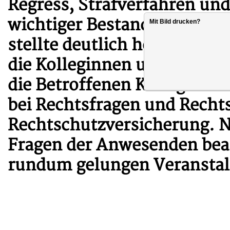
Regress, Strafverfahren un
wichtiger Bestandteil der 
Mit Bild drucken?
stellte deutlich heraus, das
die Kolleginnen und Kollegen
die Betroffenen Kolleginnen
bei Rechtsfragen und Recht
Rechtschutzversicherung. 
Fragen der Anwesenden bean
rundum gelungen Veranstal