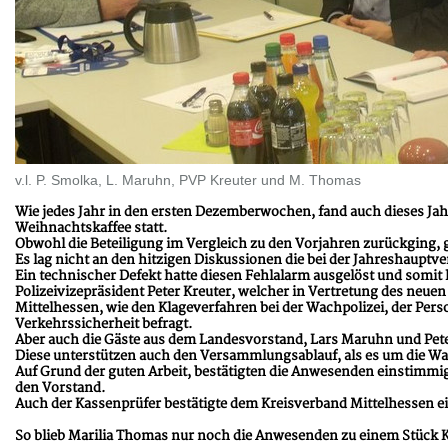
v.l. P. Smolka, L. Maruhn, PVP Kreuter und M. Thomas
Wie jedes Jahr in den ersten Dezemberwochen, fand auch dieses Ja
Weihnachtskaffee statt.
Obwohl die Beteiligung im Vergleich zu den Vorjahren zurückging, 
Es lag nicht an den hitzigen Diskussionen die bei der Jahreshauptv
Ein technischer Defekt hatte diesen Fehlalarm ausgelöst und somi
Polizeivizepräsident Peter Kreuter, welcher in Vertretung des neu
Mittelhessen, wie den Klageverfahren bei der Wachpolizei, der Pe
Verkehrssicherheit befragt.
Aber auch die Gäste aus dem Landesvorstand, Lars Maruhn und Pete
Diese unterstützen auch den Versammlungsablauf, als es um die Wa
Auf Grund der guten Arbeit, bestätigten die Anwesenden einstimmig
den Vorstand.
Auch der Kassenprüfer bestätigte dem Kreisverband Mittelhessen e
So blieb Marilia Thomas nur noch die Anwesenden zu einem Stück K