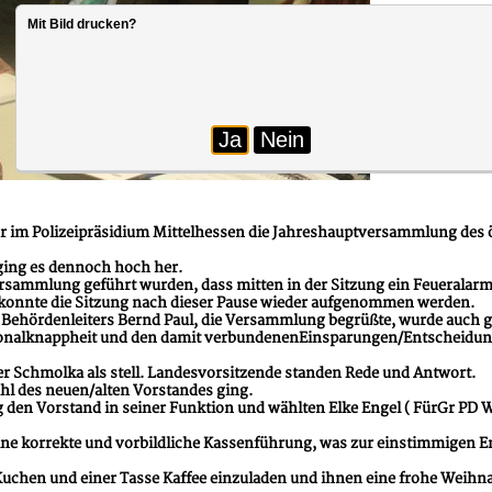
Mit Bild drucken?
Ja
Nein
hr im Polizeipräsidium Mittelhessen die Jahreshauptversammlung des
ging es dennoch hoch her.
ersammlung geführt wurden, dass mitten in der Sitzung ein Feueralarm 
t konnte die Sitzung nach dieser Pause wieder aufgenommen werden.
en Behördenleiters Bernd Paul, die Versammlung begrüßte, wurde auch
rsonalknappheit und den damit verbundenenEinsparungen/Entscheidung
r Schmolka als stell. Landesvorsitzende standen Rede und Antwort.
hl des neuen/alten Vorstandes ging.
 den Vorstand in seiner Funktion und wählten Elke Engel ( FürGr PD We
ine korrekte und vorbildliche Kassenführung, was zur einstimmigen En
uchen und einer Tasse Kaffee einzuladen und ihnen eine frohe Weihn