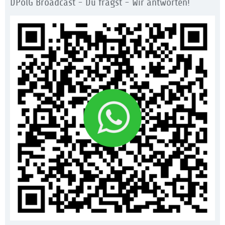
DPolG Broadcast - Du fragst - Wir antworten!