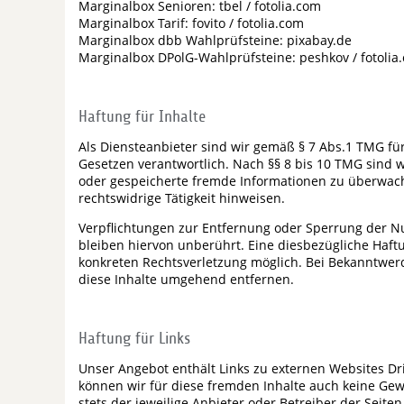
Marginalbox Senioren: tbel / fotolia.com
Marginalbox Tarif: fovito / fotolia.com
Marginalbox dbb Wahlprüfsteine: pixabay.de
Marginalbox DPolG-Wahlprüfsteine: peshkov / fotolia
Haftung für Inhalte
Als Diensteanbieter sind wir gemäß § 7 Abs.1 TMG fü
Gesetzen verantwortlich. Nach §§ 8 bis 10 TMG sind wi
oder gespeicherte fremde Informationen zu überwach
rechtswidrige Tätigkeit hinweisen.
Verpflichtungen zur Entfernung oder Sperrung der 
bleiben hiervon unberührt. Eine diesbezügliche Haftu
konkreten Rechtsverletzung möglich. Bei Bekanntwe
diese Inhalte umgehend entfernen.
Haftung für Links
Unser Angebot enthält Links zu externen Websites Dri
können wir für diese fremden Inhalte auch keine Gewä
stets der jeweilige Anbieter oder Betreiber der Seite